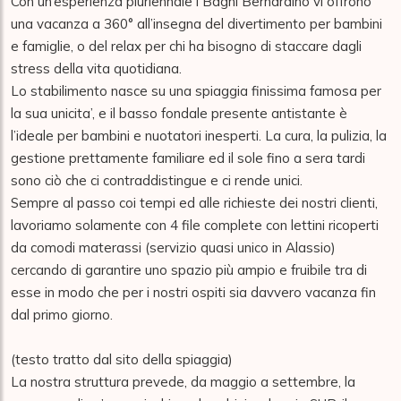
Con un’esperienza pluriennale i Bagni Bernardino vi offrono 
una vacanza a 360° all’insegna del divertimento per bambini 
e famiglie, o del relax per chi ha bisogno di staccare dagli 
stress della vita quotidiana.

Lo stabilimento nasce su una spiaggia finissima famosa per 
la sua unicita’, e il basso fondale presente antistante è 
l’ideale per bambini e nuotatori inesperti. La cura, la pulizia, la 
gestione prettamente familiare ed il sole fino a sera tardi 
sono ciò che ci contraddistingue e ci rende unici.

Sempre al passo coi tempi ed alle richieste dei nostri clienti, 
lavoriamo solamente con 4 file complete con lettini ricoperti 
da comodi materassi (servizio quasi unico in Alassio) 
cercando di garantire uno spazio più ampio e fruibile tra di 
esse in modo che per i nostri ospiti sia davvero vacanza fin 
dal primo giorno.

(testo tratto dal sito della spiaggia)

La nostra struttura prevede, da maggio a settembre, la 