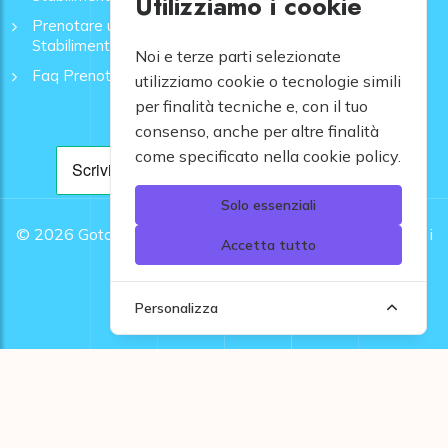
Utilizziamo i cookie
Prenotare una Spiaggia a Rapallo | Ombrelloni e
Stabilimenti - GoToMare
Noi e terze parti selezionate
Faq Prenotazione Spiagge
utilizziamo cookie o tecnologie simili
per finalità tecniche e, con il tuo
consenso, anche per altre finalità
come specificato nella cookie policy.
Solo essenziali
© 2026
Gotomare srl - Partita IVA 12948810960 .
Tutti i
Accetta tutto
diritti riservati.
Personalizza