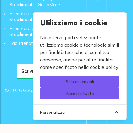
Stabilimenti - GoToMare
Prenotare una Spiaggia a Lido di Camaiore | Ombrelloni e
Stabilimenti - GoToMare
Utilizziamo i cookie
Prenotare una Spiaggia a Rapallo | Ombrelloni e
Stabilimenti - GoToMare
Noi e terze parti selezionate
Faq Prenotazione Spiagge
utilizziamo cookie o tecnologie simili
per finalità tecniche e, con il tuo
consenso, anche per altre finalità
come specificato nella cookie policy.
Solo essenziali
© 2026
Gotomare srl - Partita IVA 12948810960 .
Tutti i
Accetta tutto
diritti riservati.
Personalizza