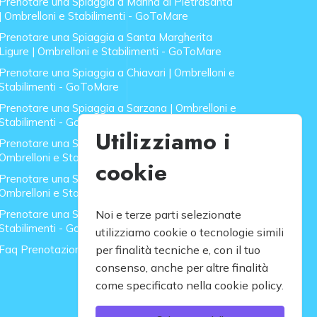
Prenotare una Spiaggia a Marina di Pietrasanta
| Ombrelloni e Stabilimenti - GoToMare
Prenotare una Spiaggia a Santa Margherita
Ligure | Ombrelloni e Stabilimenti - GoToMare
Prenotare una Spiaggia a Chiavari | Ombrelloni e
Stabilimenti - GoToMare
Prenotare una Spiaggia a Sarzana | Ombrelloni e
Stabilimenti - GoToMare
Utilizziamo i
Prenotare una Spiaggia a Forte dei Marmi |
Ombrelloni e Stabilimenti - GoToMare
cookie
Prenotare una Spiaggia a Lido di Camaiore |
Ombrelloni e Stabilimenti - GoToMare
Prenotare una Spiaggia a Rapallo | Ombrelloni e
Noi e terze parti selezionate
Stabilimenti - GoToMare
utilizziamo cookie o tecnologie simili
Faq Prenotazione Spiagge
per finalità tecniche e, con il tuo
consenso, anche per altre finalità
come specificato nella cookie policy.