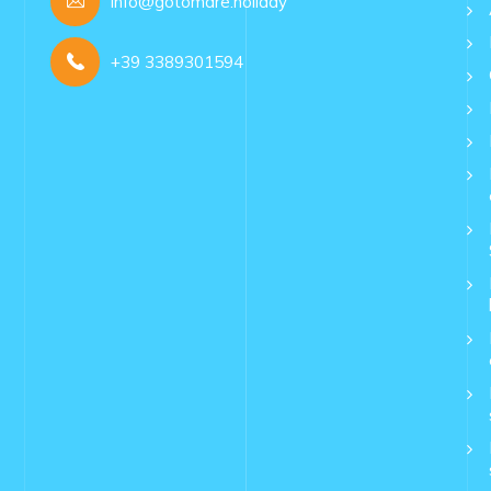
info@gotomare.holiday
+39 3389301594