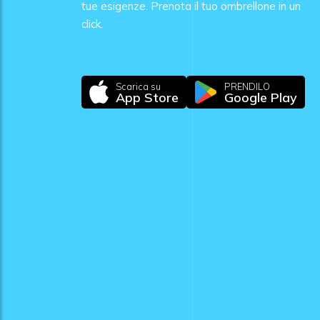
tue esigenze. Prenota il tuo ombrellone in un
click.
Scarica su
PRENDILO
App Store
Google Play