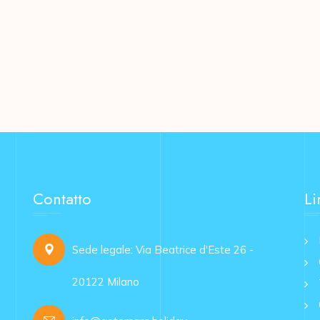
Contatto
Li
Sede legale: Via Beatrice d'Este 26 -
20122 Milano