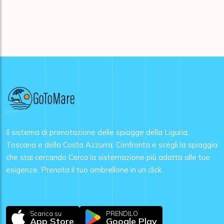
Il sistema di prenotazione delle spiagge della Liguria,
Toscana e della Costa Azzurra. Confronta e scegli la spiaggia
che stai cercando Cerca la sistemazione più adatta alle tue
esigenze. Prenota il tuo ombrellone in un click.
Scarica su
PRENDILO
App Store
Google Play