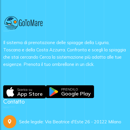
delle piattaforme di pagamento online più affidabili e
date con maggiore margine di sicurezza.
utilizzate al mondo, adottata da milioni di aziende per
garantire transazioni sicure e protette. Su GoToMare
puoi pagare con carta di credito, carta di debito,
Bancomat, Satispay, addebito diretto su IBAN, Apple
Pay, Revolut e molti altri metodi, scegliendo quello più
comodo per te.
Il sistema di prenotazione delle spiagge della Liguria,
Toscana e della Costa Azzurra. Confronta e scegli la spiaggia
che stai cercando Cerca la sistemazione più adatta alle tue
esigenze. Prenota il tuo ombrellone in un click.
PRENDILO
Scarica su
Google Play
App Store
Contatto
Sede legale: Via Beatrice d'Este 26 - 20122 Milano