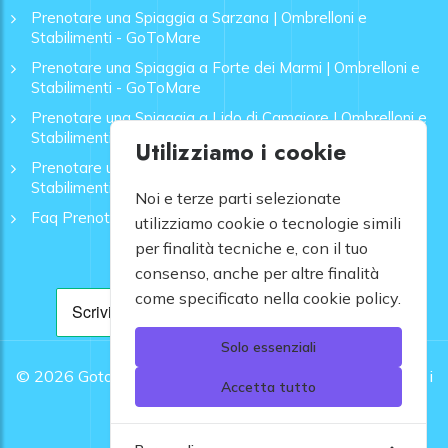
Prenotare una Spiaggia a Sarzana | Ombrelloni e
Stabilimenti - GoToMare
Prenotare una Spiaggia a Forte dei Marmi | Ombrelloni e
Stabilimenti - GoToMare
Prenotare una Spiaggia a Lido di Camaiore | Ombrelloni e
Stabilimenti - GoToMare
Utilizziamo i cookie
Prenotare una Spiaggia a Rapallo | Ombrelloni e
Stabilimenti - GoToMare
Noi e terze parti selezionate
Faq Prenotazione Spiagge
utilizziamo cookie o tecnologie simili
per finalità tecniche e, con il tuo
consenso, anche per altre finalità
come specificato nella cookie policy.
Solo essenziali
© 2026
Gotomare srl - Partita IVA 12948810960 .
Tutti i
Accetta tutto
diritti riservati.