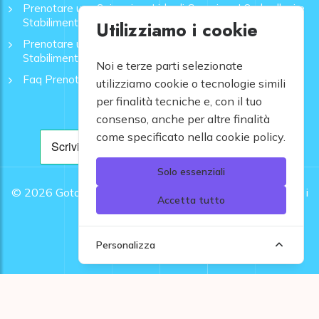
Prenotare una Spiaggia a Lido di Camaiore | Ombrelloni e
Stabilimenti - GoToMare
Utilizziamo i cookie
Prenotare una Spiaggia a Rapallo | Ombrelloni e
Stabilimenti - GoToMare
Noi e terze parti selezionate
Faq Prenotazione Spiagge
utilizziamo cookie o tecnologie simili
per finalità tecniche e, con il tuo
consenso, anche per altre finalità
come specificato nella cookie policy.
Solo essenziali
© 2026
Gotomare srl - Partita IVA 12948810960 .
Tutti i
Accetta tutto
diritti riservati.
Personalizza