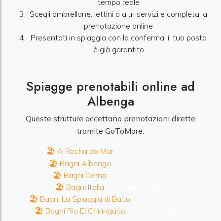
tempo reale
Scegli ombrellone, lettini o altri servizi e completa la
prenotazione online
Presentati in spiaggia con la conferma: il tuo posto
è già garantito
Spiagge prenotabili online ad
Albenga
Queste strutture accettano prenotazioni dirette
tramite GoToMare:
🏖️ A Rocha do Mar
Prenotabile online
🏖️ Bagni Albenga
Prenotabile online
🏖️ Bagni Derna
Prenotabile online
🏖️ Bagni Italia
Prenotabile online
🏖️ Bagni La Spiaggia di Balto
Prenotabile online
🏖️ Bagni Rio El Chiringuito
Prenotabile online