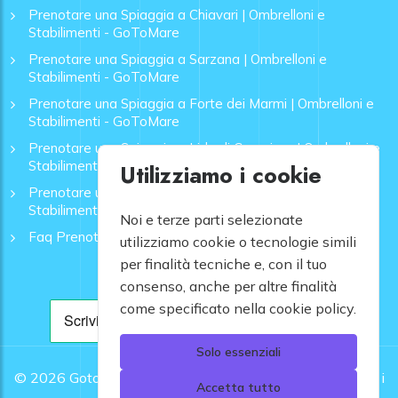
Prenotare una Spiaggia a Chiavari | Ombrelloni e
Stabilimenti - GoToMare
Prenotare una Spiaggia a Sarzana | Ombrelloni e
Stabilimenti - GoToMare
Prenotare una Spiaggia a Forte dei Marmi | Ombrelloni e
Stabilimenti - GoToMare
Prenotare una Spiaggia a Lido di Camaiore | Ombrelloni e
Stabilimenti - GoToMare
Utilizziamo i cookie
Prenotare una Spiaggia a Rapallo | Ombrelloni e
Stabilimenti - GoToMare
Noi e terze parti selezionate
Faq Prenotazione Spiagge
utilizziamo cookie o tecnologie simili
per finalità tecniche e, con il tuo
consenso, anche per altre finalità
come specificato nella cookie policy.
Solo essenziali
© 2026
Gotomare srl - Partita IVA 12948810960 .
Tutti i
Accetta tutto
diritti riservati.