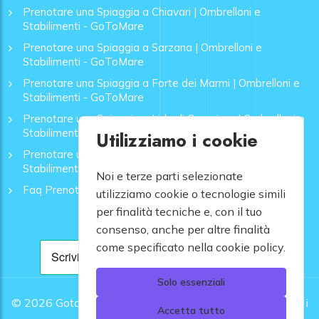
Prenotare una Spiaggia a Chiavari | Ombrelloni e
Stabilimenti - GoToMare
Prenotare una Spiaggia a Sarzana | Ombrelloni e
Stabilimenti - GoToMare
Prenotare una Spiaggia a Forte dei Marmi | Ombrelloni e
Stabilimenti - GoToMare
Prenotare una Spiaggia a Lido di Camaiore | Ombrelloni e
Stabilimenti - GoToMare
Utilizziamo i cookie
Prenotare una Spiaggia a Rapallo | Ombrelloni e
Stabilimenti - GoToMare
Noi e terze parti selezionate
Faq Prenotazione Spiagge
utilizziamo cookie o tecnologie simili
per finalità tecniche e, con il tuo
consenso, anche per altre finalità
come specificato nella cookie policy.
Solo essenziali
© 2026
Gotomare srl - Partita IVA 12948810960 .
Tutti i
Accetta tutto
diritti riservati.