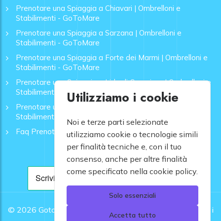
Prenotare una Spiaggia a Chiavari | Ombrelloni e
Stabilimenti - GoToMare
Prenotare una Spiaggia a Sarzana | Ombrelloni e
Stabilimenti - GoToMare
Prenotare una Spiaggia a Forte dei Marmi | Ombrelloni e
Stabilimenti - GoToMare
Prenotare una Spiaggia a Lido di Camaiore | Ombrelloni e
Stabilimenti - GoToMare
Utilizziamo i cookie
Prenotare una Spiaggia a Rapallo | Ombrelloni e
Stabilimenti - GoToMare
Noi e terze parti selezionate
Faq Prenotazione Spiagge
utilizziamo cookie o tecnologie simili
per finalità tecniche e, con il tuo
consenso, anche per altre finalità
come specificato nella cookie policy.
Solo essenziali
© 2026
Gotomare srl - Partita IVA 12948810960 .
Tutti i
Accetta tutto
diritti riservati.