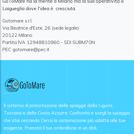
GoToMare ha la mente a Milano ma la sua operatività a
Laigueglia dove l'idea è cresciuta.
Gotomare s.r.l.
Via Beatrice d'Este, 26 (sede legale)
20122 Milano
Partita IVA 12948810960 - SDI SUBM70N
PEC
gotomare@pec.it
Il sistema di prenotazione delle spiagge della Liguria,
Toscana e della Costa Azzurra. Confronta e scegli la spiaggia
che stai cercando Cerca la sistemazione più adatta alle tue
esigenze. Prenota il tuo ombrellone in un click.